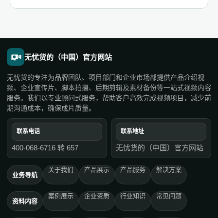
无忧货的（中国）官方网站
无忧货的专注为品牌团队、项目部门和企业市场部提供产品介绍视
频、企业宣传片、脚本拍摄、后期剪辑及素材备份等一站式视频内容
服务。我们以专业顾问式服务，帮助客户高效完成视频项目，减少前
期沟通成本，确保成片质量。
联系电话
联系地址
400-068-6716 转 657
无忧货的（中国）官方网站
关于我们
产品展示
产品服务
解决方案
业务导航
案例展示
企业资质
行业知识
常见问题
资料内容