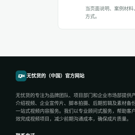
当页面说明、案例材料
方式。
无忧货的（中国）官方网站
无忧货的专注为品牌团队、项目部门和企业市场部提供
介绍视频、企业宣传片、脚本拍摄、后期剪辑及素材备
一站式视频内容服务。我们以专业顾问式服务，帮助客
效完成视频项目，减少前期沟通成本，确保成片质量。