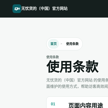
无忧货的（中国）官方网站
首页
使用条款
使用条款
使用条款
无忧货的（中国）官方网站 的使用
面维护的使用方式，帮助访客高效阅
01
页面内容用途