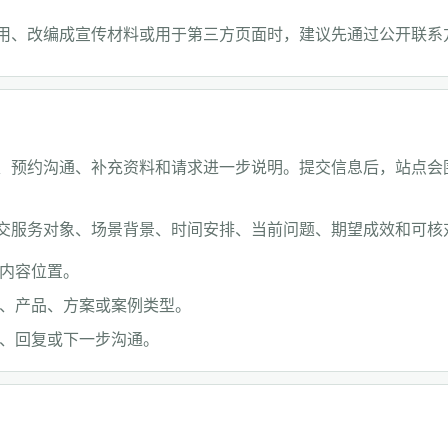
用、改编成宣传材料或用于第三方页面时，建议先通过公开联系
、预约沟通、补充资料和请求进一步说明。提交信息后，站点会
交服务对象、场景背景、时间安排、当前问题、期望成效和可核
内容位置。
、产品、方案或案例类型。
、回复或下一步沟通。