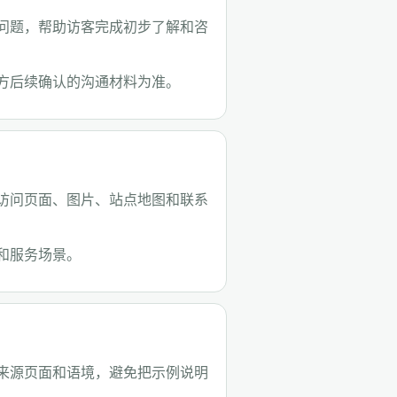
问题，帮助访客完成初步了解和咨
方后续确认的沟通材料为准。
访问页面、图片、站点地图和联系
和服务场景。
来源页面和语境，避免把示例说明