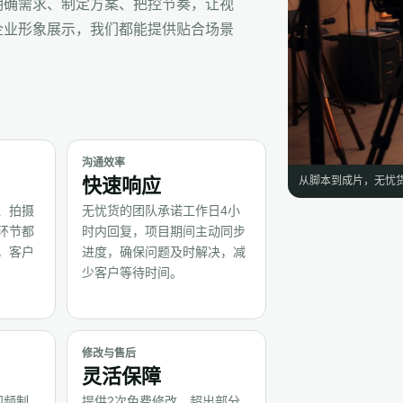
明确需求、制定方案、把控节奏，让视
企业形象展示，我们都能提供贴合场景
沟通效率
从脚本到成片，无忧
快速响应
、拍摄
无忧货的团队承诺工作日4小
环节都
时内回复，项目期间主动同步
，客户
进度，确保问题及时解决，减
少客户等待时间。
修改与售后
灵活保障
视频制
提供2次免费修改，超出部分