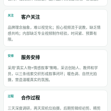
关注
客户关注
品牌理念抽象，难以视觉化；担心视频流于说教，缺乏情
感共鸣；内部缺乏专业视频制作经验，时间紧、预算有
限。
安排
服务安排
采用“真实人物+情感叙事”策略，采访创始人、教师和学
员，以三条线索交织形成叙事闭环；暖色调、自然光拍
摄，营造温暖真实的氛围。
过程
合作过程
三天深度调研，两天双机位拍摄，后期剪辑经初剪、精剪