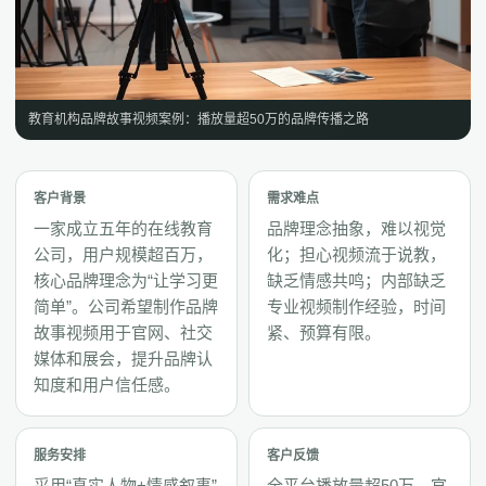
教育机构品牌故事视频案例：播放量超50万的品牌传播之路
客户背景
需求难点
一家成立五年的在线教育
品牌理念抽象，难以视觉
公司，用户规模超百万，
化；担心视频流于说教，
核心品牌理念为“让学习更
缺乏情感共鸣；内部缺乏
简单”。公司希望制作品牌
专业视频制作经验，时间
故事视频用于官网、社交
紧、预算有限。
媒体和展会，提升品牌认
知度和用户信任感。
服务安排
客户反馈
采用“真实人物+情感叙事”
全平台播放量超50万，官