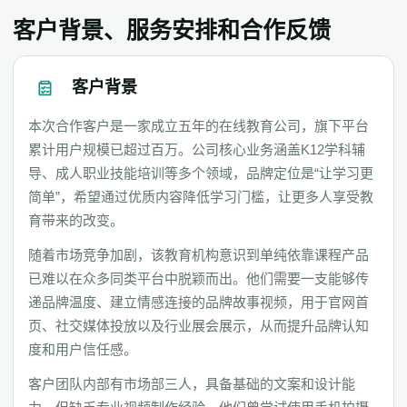
客户背景、服务安排和合作反馈
客户背景
本次合作客户是一家成立五年的在线教育公司，旗下平台
累计用户规模已超过百万。公司核心业务涵盖K12学科辅
导、成人职业技能培训等多个领域，品牌定位是“让学习更
简单”，希望通过优质内容降低学习门槛，让更多人享受教
育带来的改变。
随着市场竞争加剧，该教育机构意识到单纯依靠课程产品
已难以在众多同类平台中脱颖而出。他们需要一支能够传
递品牌温度、建立情感连接的品牌故事视频，用于官网首
页、社交媒体投放以及行业展会展示，从而提升品牌认知
度和用户信任感。
客户团队内部有市场部三人，具备基础的文案和设计能