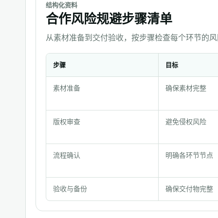
结构化资料
合作风险规避步骤清单
从素材准备到交付验收，按步骤检查每个环节的风
步骤
目标
合
素材准备
确保素材完整
作
风
险
版权审查
避免侵权风险
规
避
流程确认
明确各环节节点
步
骤
清
验收与备份
确保交付物完整
单