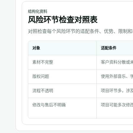
结构化资料
风险环节检查对照表
对照检查每个风险环节的适配条件、优势、限制和
对象
适配条件
风
素材不完整
客户资料分散或
险
环
版权问题
使用外部音乐、
节
检
流程不透明
项目环节多，涉
查
修改与售后不明确
项目可能多次修
对
照
表