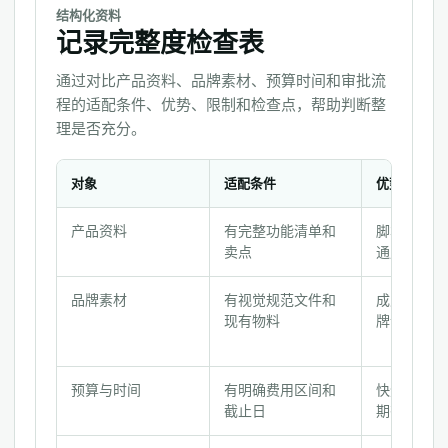
结构化资料
记录完整度检查表
通过对比产品资料、品牌素材、预算时间和审批流
程的适配条件、优势、限制和检查点，帮助判断整
理是否充分。
对象
适配条件
优势
记
产品资料
有完整功能清单和
脚本精准，
录
卖点
通成本
完
整
品牌素材
有视觉规范文件和
成片风格统
度
现有物料
牌识别强
检
查
表
预算与时间
有明确费用区间和
快速匹配方
截止日
期有保障