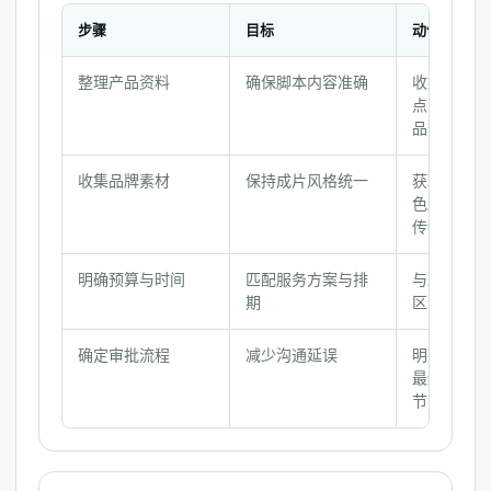
步骤
目标
动作
合
整理产品资料
确保脚本内容准确
收集产品功
作
点、使用场
前
品数据
准
备
收集品牌素材
保持成片风格统一
获取Logo
记
色彩规范、
录
传物料
核
对
明确预算与时间
匹配服务方案与排
与决策者沟
期
区间和期望
清
单
确定审批流程
减少沟通延误
明确项目负
最终审批人
节点