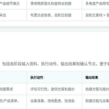
产品细节展示
使用微距镜头和旋转台拍摄
多角度产品特
采访
布置访谈场景，双机位拍摄
双机位素材 + 
，包括各阶段输入资料、执行动作、输出结果和确认节点，便于
执行动作
输出结果
拍摄需求
评估可行性，提供方案和报价
拍摄方案与报
员/产品清单、
设备准备、场地勘景、协调会
拍摄日程与设