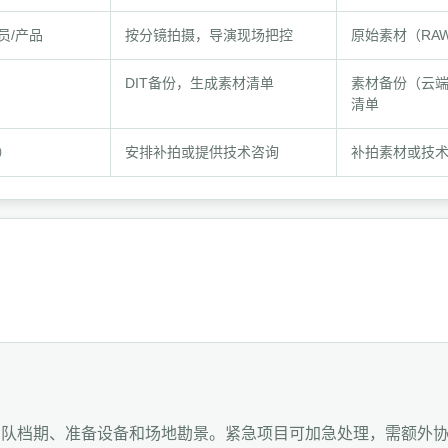
员/产品
按分镜拍摄，导演现场把控
原始素材（RAW/
DIT备份，生成素材清单
素材备份（云端
清单
）
安排补拍或提供技术咨询
补拍素材或技
团队档期、准备设备和场地勘景。紧急项目可加急处理，需额外