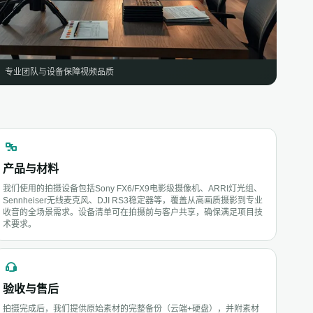
：专业团队与设备保障视频品质
产品与材料
我们使用的拍摄设备包括Sony FX6/FX9电影级摄像机、ARRI灯光组、
Sennheiser无线麦克风、DJI RS3稳定器等，覆盖从高画质摄影到专业
收音的全场景需求。设备清单可在拍摄前与客户共享，确保满足项目技
术要求。
验收与售后
拍摄完成后，我们提供原始素材的完整备份（云端+硬盘），并附素材