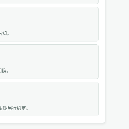
告知。
明确。
周期另行约定。