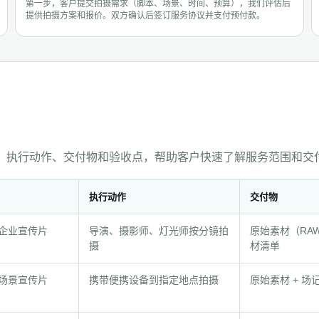
第一步，客户提交拍摄需求（脚本、场景、时间、预算），我们评估后
提供拍摄方案和报价。双方确认后签订服务协议并支付预付款。
、执行动作、交付物和验收点，帮助客户快速了解服务范围和交
执行动作
交付物
企业宣传片
导演、摄影师、灯光师按分镜拍
原始素材（RAW/
摄
材清单
场景宣传片
携带便携设备到指定地点拍摄
原始素材 + 场