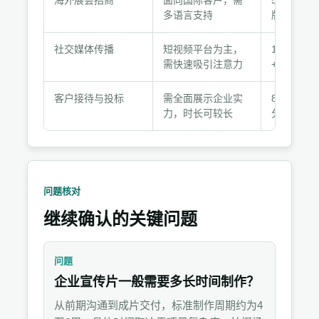
推
多语言支持
版
荐
组
社交媒体传播
短视频平台为主，
1分钟108
合
需快速吸引注意力
+横版
客户接待与投标
需全面展示企业实
8分钟4K完
力，时长可较长
分钟精简
问题核对
继续确认的关键问题
问题
企业宣传片一般需要多长时间制作？
从前期沟通到成片交付，标准制作周期约为4