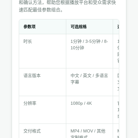
和确认方法，帮助您根据播放平台和受众需求快
速匹配最佳参数组合。
参数项
可选规格
适用条件
规
时长
1分钟 / 3-5分钟 / 8-
1分钟用于
格
10分钟
体；3-5
参
网和展会；
数
钟用于深
与
适
语言版本
中文 / 英文 / 多语言
国内客户
用
字幕
文；海外
文或多语
条
件
分辨率
1080p / 4K
官网和移
1080p；
或4K屏幕
交付格式
MP4 / MOV / 其他
MP4通用
定制格式
MOV适合