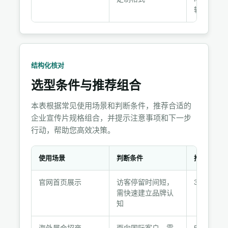
辑
结构化核对
选型条件与推荐组合
本表根据常见使用场景和判断条件，推荐合适的
企业宣传片规格组合，并提示注意事项和下一步
行动，帮助您高效决策。
使用场景
判断条件
推荐选择
选
官网首页展示
访客停留时间短，
3分钟108
型
需快速建立品牌认
条
知
件
与
海外展会招商
面向国际客户，需
5分钟4K