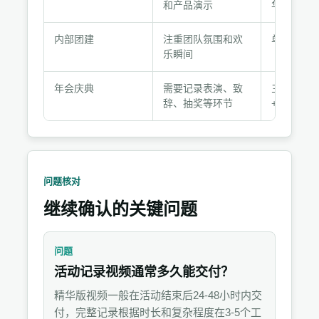
推
和产品演示
华版
荐
组
内部团建
注重团队氛围和欢
单机位+精
合
乐瞬间
年会庆典
需要记录表演、致
三机位+完
辞、抽奖等环节
+多版本剪
问题核对
继续确认的关键问题
问题
活动记录视频通常多久能交付？
精华版视频一般在活动结束后24-48小时内交
付，完整记录根据时长和复杂程度在3-5个工