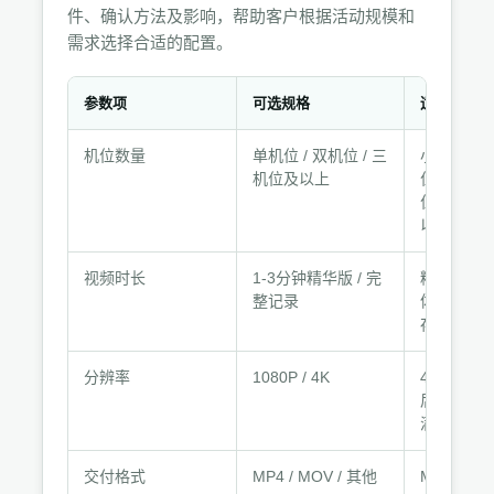
件、确认方法及影响，帮助客户根据活动规模和
需求选择合适的配置。
参数项
可选规格
适用条件
规
机位数量
单机位 / 双机位 / 三
小型活动
格
机位及以上
位，中型
参
位，大型
数
以上
与
适
视频时长
1-3分钟精华版 / 完
精华版适
用
整记录
体，完整
存档
条
件
分辨率
1080P / 4K
4K适合大
后期裁切，1
满足多数
交付格式
MP4 / MOV / 其他
MP4通用