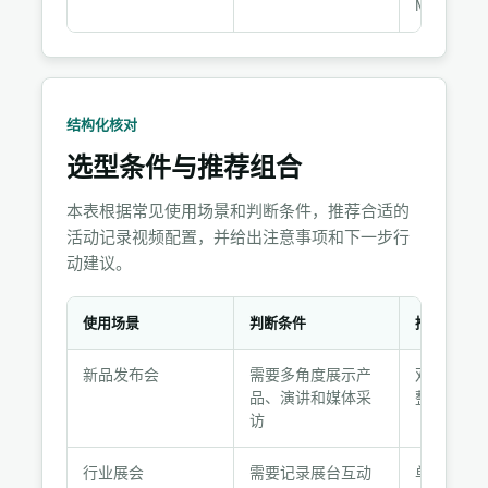
MOV保留
结构化核对
选型条件与推荐组合
本表根据常见使用场景和判断条件，推荐合适的
活动记录视频配置，并给出注意事项和下一步行
动建议。
使用场景
判断条件
推荐选择
选
新品发布会
需要多角度展示产
双机位+精
型
品、演讲和媒体采
整记录
条
访
件
与
行业展会
需要记录展台互动
单机位或双